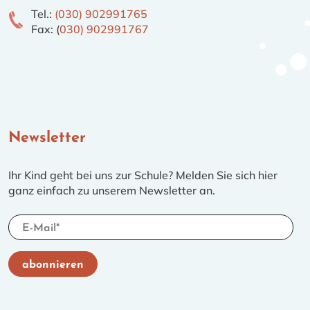
Tel.:
(030) 902991765
Fax: (
030) 902991767
Newsletter
Ihr Kind geht bei uns zur Schule? Melden Sie sich hier
ganz einfach zu unserem Newsletter an.
Ich akzeptiere die
Datenschutzerklärung
und bin
Zeigen Sie mir, dass Sie kein Roboter sind.
abonnieren
jederzeit widerruflich damit einverstanden, dass die
Schieben Sie den grauen Regler in den farbigen
Mühlenau-Grundschule mich per E-Mail über aktuelles
Bereich.
informiert.