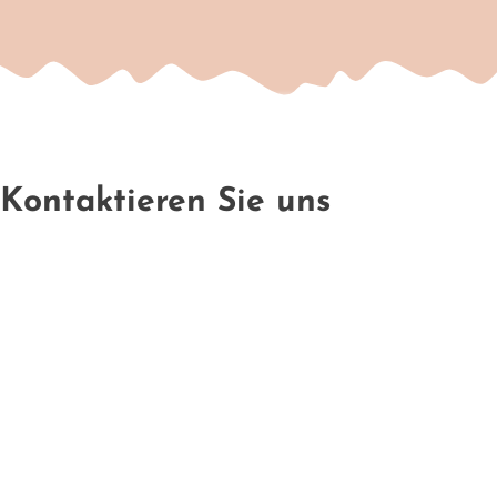
Kontaktieren Sie uns
Es gibt viele Wege, uns zu kontaktieren:
Wenn Sie uns telefonisch nicht erreichen, schreibe Sie uns
doch gern eine E-Mail. Wir antworten, sobald wir können.