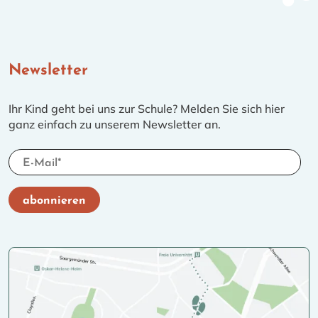
Newsletter
Ihr Kind geht bei uns zur Schule? Melden Sie sich hier
ganz einfach zu unserem Newsletter an.
Ich akzeptiere die
Datenschutzerklärung
und bin
Zeigen Sie mir, dass Sie kein Roboter sind.
abonnieren
jederzeit widerruflich damit einverstanden, dass die
Schieben Sie den grauen Regler in den farbigen
Mühlenau-Grundschule mich per E-Mail über aktuelles
Bereich.
informiert.