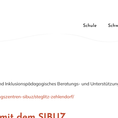
Schule
Schw
und Inklusionspädagogisches Beratungs- und Unterstütz
gszentren-sibuz/steglitz-zehlendorf/
e mit dem SIBUZ