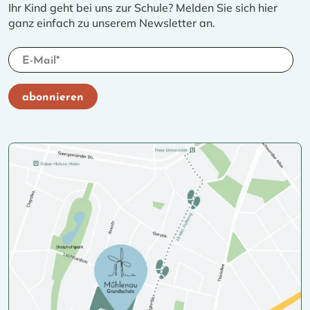
Ihr Kind geht bei uns zur Schule? Melden Sie sich hier
ganz einfach zu unserem Newsletter an.
Ich akzeptiere die
Datenschutzerklärung
und bin
Zeigen Sie mir, dass Sie kein Roboter sind.
abonnieren
jederzeit widerruflich damit einverstanden, dass die
Schieben Sie den grauen Regler in den farbigen
Mühlenau-Grundschule mich per E-Mail über aktuelles
Bereich.
informiert.