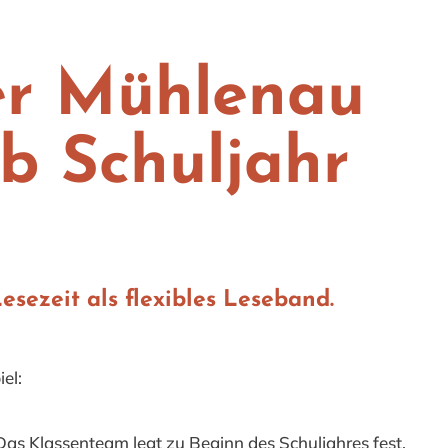
er Mühlenau
b Schuljahr
Lesezeit als flexibles Leseband.
iel:
Das Klassenteam legt zu Beginn des Schuljahres fest,